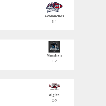
Avalanches
3-1
Marshals
1-2
Aigles
2-0