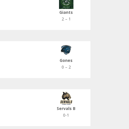
Giants
2 – 1
Gones
0 – 2
Servals B
0-1