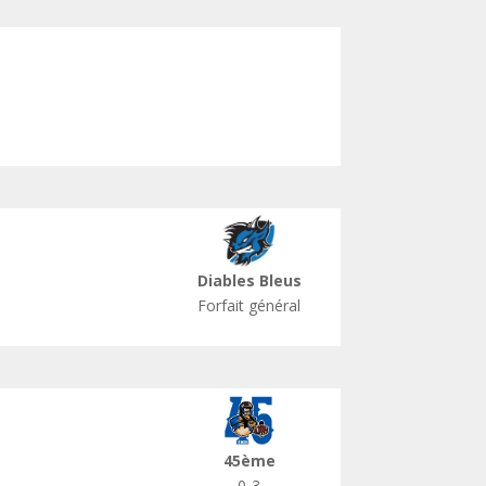
Diables Bleus
Forfait général
45ème
0-3