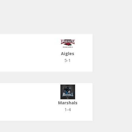
Aigles
5-1
Marshals
1-4