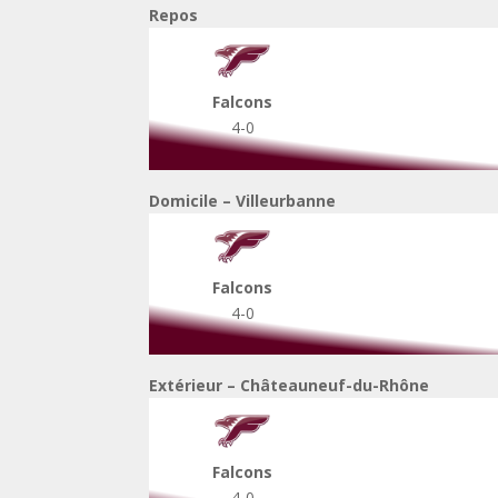
Repos
Falcons
4-0
Domicile – Villeurbanne
Falcons
4-0
Extérieur – Châteauneuf-du-Rhône
Falcons
4-0